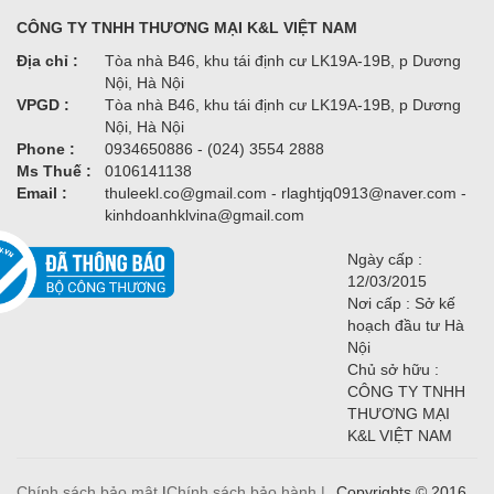
CÔNG TY TNHH THƯƠNG MẠI K&L VIỆT NAM
Địa chỉ :
Tòa nhà B46, khu tái định cư LK19A-19B, p Dương
Nội, Hà Nội
VPGD :
Tòa nhà B46, khu tái định cư LK19A-19B, p Dương
Nội, Hà Nội
Phone :
0934650886 - (024) 3554 2888
Ms Thuế :
0106141138
Email :
thuleekl.co@gmail.com - rlaghtjq0913@naver.com -
kinhdoanhklvina@gmail.com
Ngày cấp :
12/03/2015
Nơi cấp : Sở kế
hoạch đầu tư Hà
Nội
Chủ sở hữu :
CÔNG TY TNHH
THƯƠNG MẠI
K&L VIỆT NAM
Chính sách bảo mật
|
Chính sách bảo hành |
Copyrights © 2016