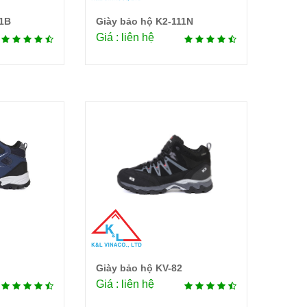
11B
Giày bảo hộ K2-111N
tiết
Chi tiết
Giá : liên hệ
Giày bảo hộ KV-82
tiết
Chi tiết
Giá : liên hệ