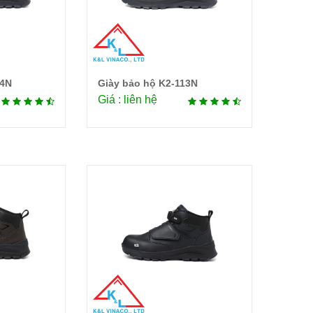
14N
Giày bảo hộ K2-113N
tiết
Chi tiết
Giá : liên hệ