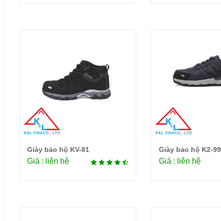
Giày bảo hộ KV-81
Giày bảo hộ K2-99
Chi tiết
Chi 
Giá : liên hệ
Giá : liên hệ