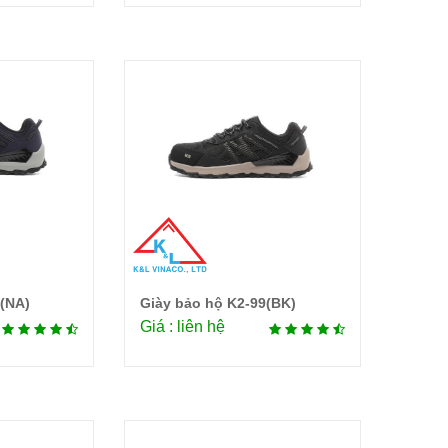
(NA)
Giày bảo hộ K2-99(BK)
tiết
Chi tiết
Giá : liên hệ