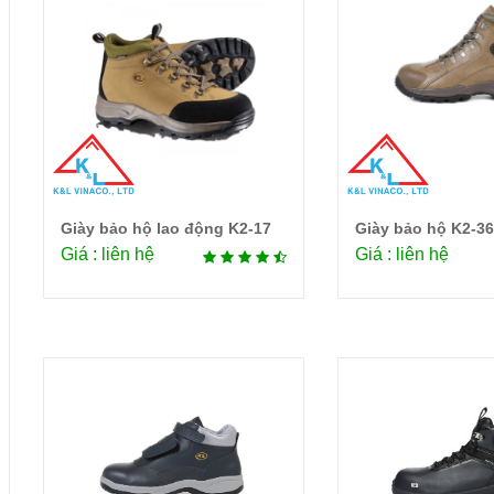
Giày bảo hộ lao động K2-17
Giày bảo hộ K2-3
Chi tiết
Chi 
Giá : liên hệ
Giá : liên hệ