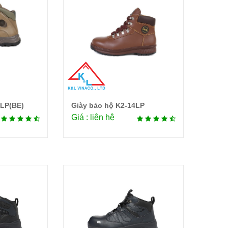
6LP(BE)
Giày bảo hộ K2-14LP
tiết
Chi tiết
Giá : liên hệ