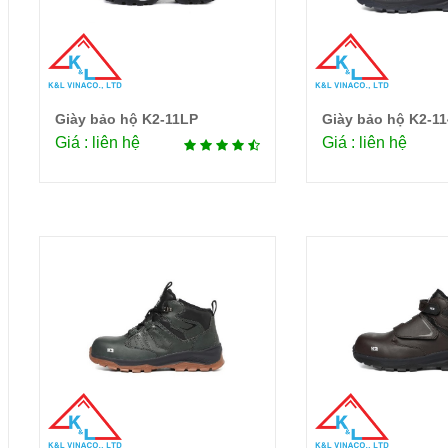
Giày bảo hộ K2-11LP
Giày bảo hộ K2-1
Chi tiết
Chi 
Giá : liên hệ
Giá : liên hệ