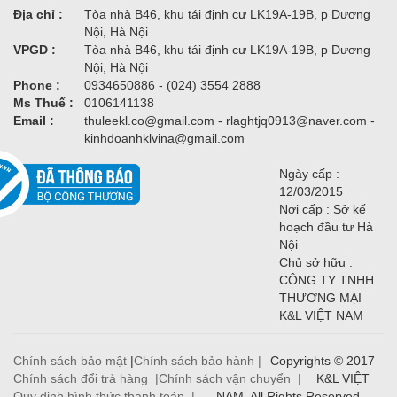
Địa chỉ :
Tòa nhà B46, khu tái định cư LK19A-19B, p Dương
Nội, Hà Nội
VPGD :
Tòa nhà B46, khu tái định cư LK19A-19B, p Dương
Nội, Hà Nội
Phone :
0934650886 - (024) 3554 2888
Ms Thuế :
0106141138
Email :
thuleekl.co@gmail.com - rlaghtjq0913@naver.com -
kinhdoanhklvina@gmail.com
Ngày cấp :
12/03/2015
Nơi cấp : Sở kế
hoạch đầu tư Hà
Nội
Chủ sở hữu :
CÔNG TY TNHH
THƯƠNG MẠI
K&L VIỆT NAM
Chính sách bảo mật
|
Chính sách bảo hành |
Copyrights © 2017
Chính sách đổi trả hàng |
Chính sách vận chuyển |
K&L VIỆT
Quy định hình thức thanh toán |
NAM. All Rights Reserved.