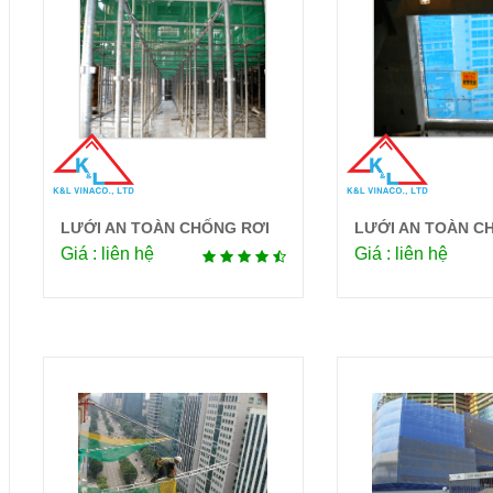
LƯỚI AN TOÀN CHỐNG RƠI
LƯỚI AN TOÀN C
Chi tiết
Chi 
Giá : liên hệ
Giá : liên hệ