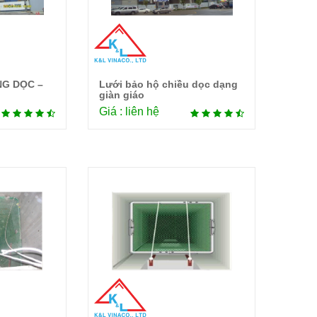
NG DỌC –
Lưới bảo hộ chiều dọc dạng
tiết
Chi tiết
giàn giáo
Giá : liên hệ