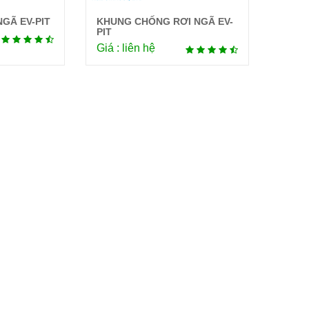
GÃ EV-PIT
KHUNG CHỐNG RƠI NGÃ EV-
tiết
Chi tiết
PIT
Giá : liên hệ