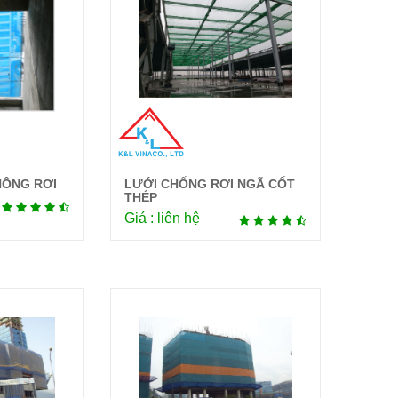
HÔNG RƠI
LƯỚI CHỐNG RƠI NGÃ CỐT
tiết
Chi tiết
THÉP
Giá : liên hệ