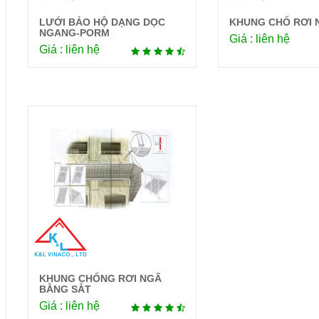
LƯỚI BẢO HỘ DẠNG DỌC
KHUNG CHỐ RƠI N
Chi tiết
Chi 
NGANG-PORM
Giá : liên hệ
Giá : liên hệ
KHUNG CHỐNG RƠI NGÃ
Chi tiết
BẰNG SẮT
Giá : liên hệ