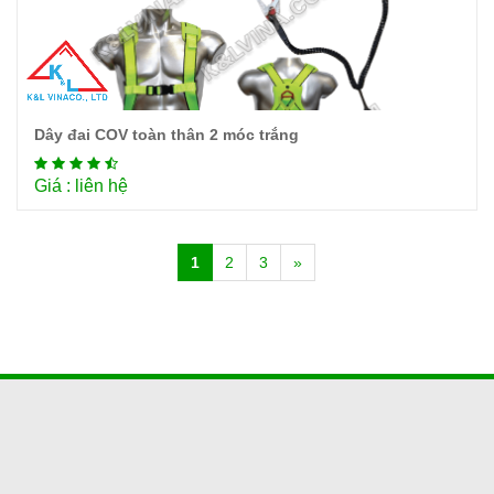
Dây đai COV toàn thân 2 móc trắng
Chi tiết
Giá : liên hệ
1
2
3
»