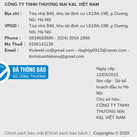
CÔNG TY TNHH THƯƠNG MẠI K&L VIỆT NAM
Địa chỉ :
Tòa nhà B46, khu tái định cư LK19A-19B, p Dương
Nội, Hà Nội
VPGD :
Tòa nhà B46, khu tái định cư LK19A-19B, p Dương
Nội, Hà Nội
Phone :
0934650886 - (024) 3554 2888
Ms Thuế :
0106141138
Email :
thuleekl.co@gmail.com - rlaghtjq0913@naver.com -
kinhdoanhklvina@gmail.com
Ngày cấp :
12/03/2015
Nơi cấp : Sở kế
hoạch đầu tư Hà
Nội
Chủ sở hữu :
CÔNG TY TNHH
THƯƠNG MẠI
K&L VIỆT NAM
Chính sách bảo mật
|
Chính sách bảo hành |
Copyrights © 2020