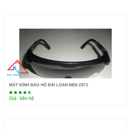
MẮT KÍNH BẢO HỘ ĐÀI LOAN ĐEN Z871
Chi tiết
Giá : liên hệ