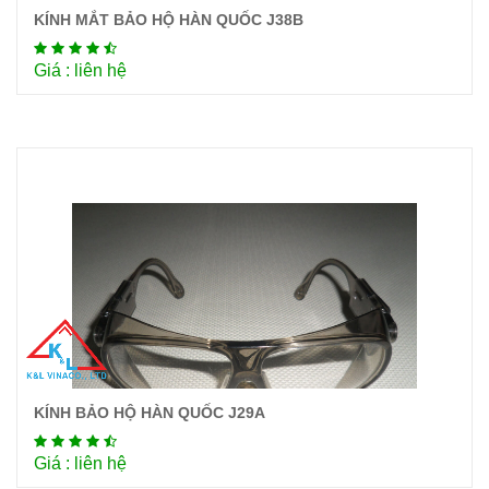
KÍNH MẮT BẢO HỘ HÀN QUỐC J38B
Chi tiết
Giá : liên hệ
KÍNH BẢO HỘ HÀN QUỐC J29A
Chi tiết
Giá : liên hệ