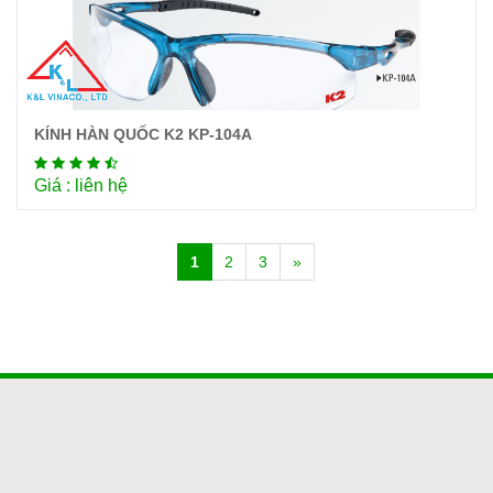
KÍNH HÀN QUỐC K2 KP-104A
Chi tiết
Giá : liên hệ
1
2
3
»