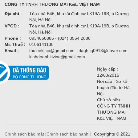
CÔNG TY TNHH THƯƠNG MẠI K&L VIỆT NAM
Địa chỉ :
Tòa nhà B46, khu tái định cư LK19A-19B, p Dương
Nội, Hà Nội
VPGD :
Tòa nhà B46, khu tái định cư LK19A-19B, p Dương
Nội, Hà Nội
Phone :
0934650886 - (024) 3554 2888
Ms Thuế :
0106141138
Email :
thuleekl.co@gmail.com - rlaghtjq0913@naver.com -
kinhdoanhklvina@gmail.com
Ngày cấp :
12/03/2015
Nơi cấp : Sở kế
hoạch đầu tư Hà
Nội
Chủ sở hữu :
CÔNG TY TNHH
THƯƠNG MẠI
K&L VIỆT NAM
Chính sách bảo mật
|
Chính sách bảo hành |
Copyrights © 2021