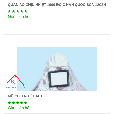
QUẦN ÁO CHỊU NHIỆT 1000 ĐỘ C HÀN QUỐC SCA-1202N
Chi tiết
Giá : liên hệ
MŨ CHỊU NHIỆT AL1
Chi tiết
Giá : liên hệ