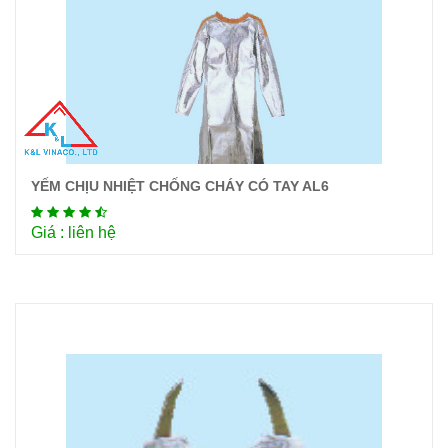
YẾM CHỊU NHIỆT CHỐNG CHÁY CÓ TAY AL6
Chi tiết
Giá : liên hệ