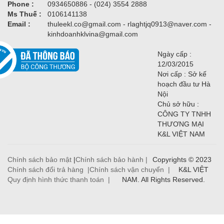
Phone :
0934650886 - (024) 3554 2888
Ms Thuế :
0106141138
Email :
thuleekl.co@gmail.com - rlaghtjq0913@naver.com -
kinhdoanhklvina@gmail.com
Ngày cấp :
12/03/2015
Nơi cấp : Sở kế
hoạch đầu tư Hà
Nội
Chủ sở hữu :
CÔNG TY TNHH
THƯƠNG MẠI
K&L VIỆT NAM
Chính sách bảo mật
|
Chính sách bảo hành |
Copyrights © 2023
Chính sách đổi trả hàng |
Chính sách vận chuyển |
K&L VIỆT
Quy định hình thức thanh toán |
NAM. All Rights Reserved.