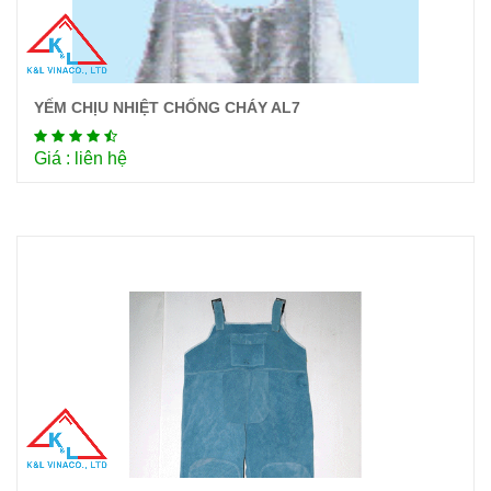
YẾM CHỊU NHIỆT CHỐNG CHÁY AL7
Chi tiết
Giá : liên hệ