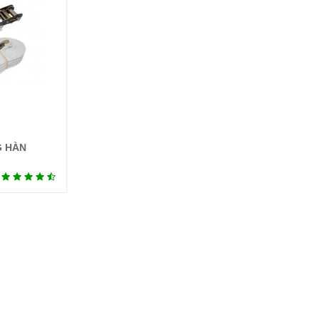
G HÀN
tiết