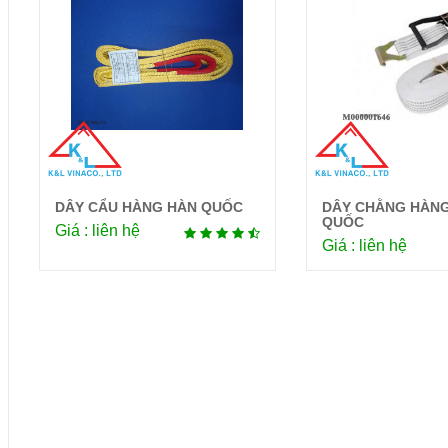
DÂY CẨU HÀNG HÀN QUỐC
DÂY CHẰNG HÀN
Chi tiết
Chi 
QUỐC
Giá : liên hệ
Giá : liên hệ