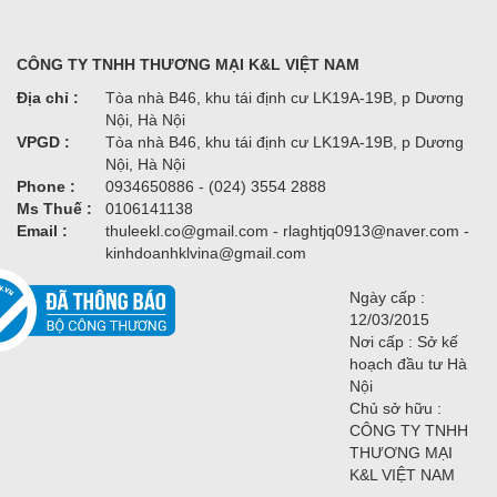
CÔNG TY TNHH THƯƠNG MẠI K&L VIỆT NAM
Địa chỉ :
Tòa nhà B46, khu tái định cư LK19A-19B, p Dương
Nội, Hà Nội
VPGD :
Tòa nhà B46, khu tái định cư LK19A-19B, p Dương
Nội, Hà Nội
Phone :
0934650886 - (024) 3554 2888
Ms Thuế :
0106141138
Email :
thuleekl.co@gmail.com - rlaghtjq0913@naver.com -
kinhdoanhklvina@gmail.com
Ngày cấp :
12/03/2015
Nơi cấp : Sở kế
hoạch đầu tư Hà
Nội
Chủ sở hữu :
CÔNG TY TNHH
THƯƠNG MẠI
K&L VIỆT NAM