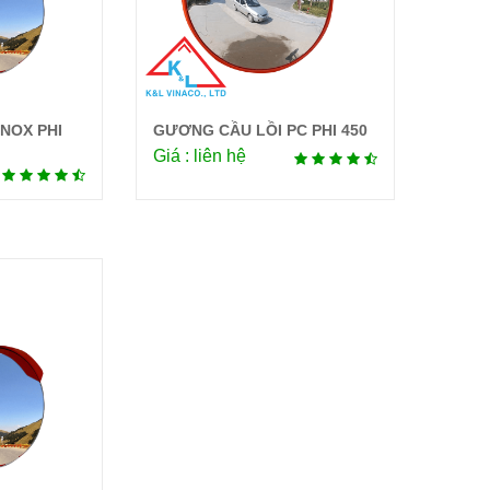
NOX PHI
GƯƠNG CẦU LỒI PC PHI 450
tiết
Chi tiết
Giá : liên hệ