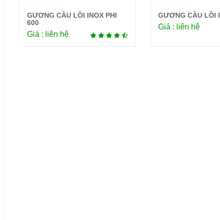
GƯƠNG CẦU LỒI INOX PHI
GƯƠNG CẦU LỒI I
Chi tiết
Chi 
600
Giá : liên hệ
Giá : liên hệ