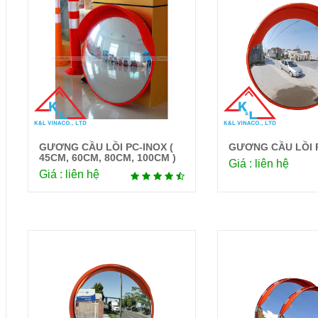
GƯƠNG CẦU LỒI PC-INOX (
GƯƠNG CẦU LỒI P
Chi tiết
Chi 
45CM, 60CM, 80CM, 100CM )
Giá : liên hệ
Giá : liên hệ