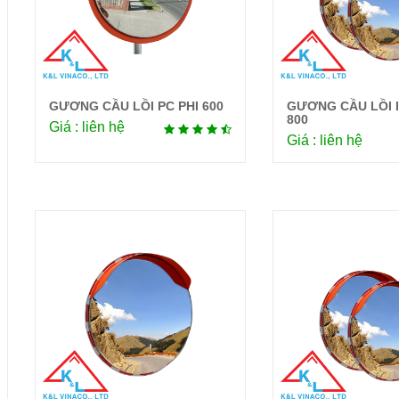
GƯƠNG CẦU LỒI PC PHI 600
GƯƠNG CẦU LỒI I
Chi tiết
Chi 
800
Giá : liên hệ
Giá : liên hệ