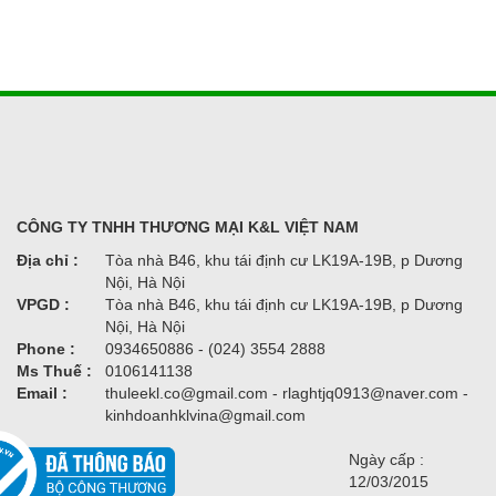
CÔNG TY TNHH THƯƠNG MẠI K&L VIỆT NAM
Địa chỉ :
Tòa nhà B46, khu tái định cư LK19A-19B, p Dương
Nội, Hà Nội
VPGD :
Tòa nhà B46, khu tái định cư LK19A-19B, p Dương
Nội, Hà Nội
Phone :
0934650886 - (024) 3554 2888
Ms Thuế :
0106141138
Email :
thuleekl.co@gmail.com - rlaghtjq0913@naver.com -
kinhdoanhklvina@gmail.com
Ngày cấp :
12/03/2015