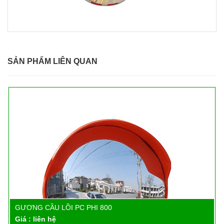
SẢN PHẨM LIÊN QUAN
GƯƠNG CẦU LỒI PC PHI 800
Chi tiết
Giá : liên hệ