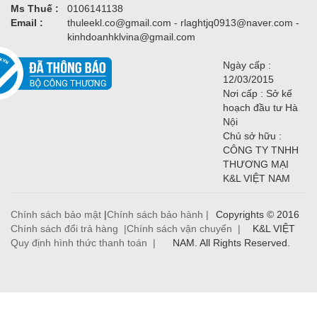
Ms Thuế :
0106141138
Email :
thuleekl.co@gmail.com - rlaghtjq0913@naver.com -
kinhdoanhklvina@gmail.com
Ngày cấp :
12/03/2015
Nơi cấp : Sở kế
hoạch đầu tư Hà
Nội
Chủ sở hữu :
CÔNG TY TNHH
THƯƠNG MẠI
K&L VIỆT NAM
Chính sách bảo mật
|
Chính sách bảo hành |
Copyrights © 2016
Chính sách đổi trả hàng |
Chính sách vận chuyển |
K&L VIỆT
Quy định hình thức thanh toán |
NAM. All Rights Reserved.