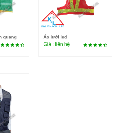
ản quang
Áo lưới led
tiết
Chi tiết
Giá : liên hệ