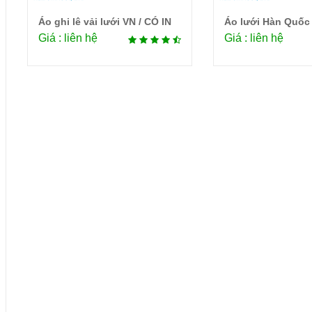
Áo ghi lê vải lưới VN / CÓ IN
Áo lưới Hàn Quốc
Chi tiết
Chi 
Giá : liên hệ
Giá : liên hệ