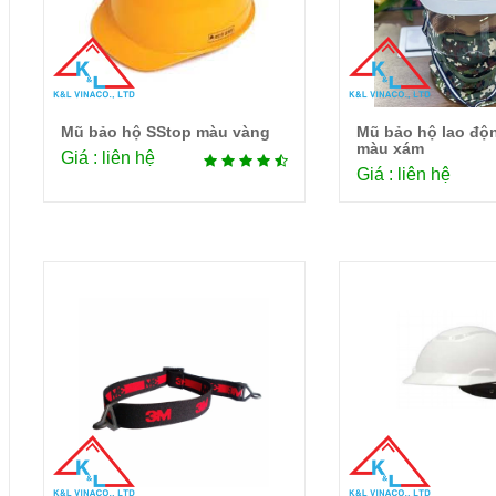
Mũ bảo hộ SStop màu vàng
Mũ bảo hộ lao độ
Chi tiết
Chi 
màu xám
Giá : liên hệ
Giá : liên hệ