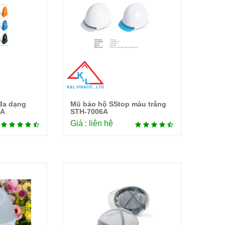
đa dạng
Mũ bảo hộ SStop màu trắng
tiết
Chi tiết
1A
STH-7006A
Giá : liên hệ