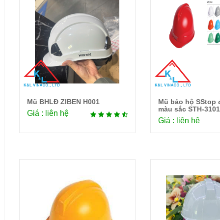
Mũ BHLĐ ZIBEN H001
Mũ bảo hộ SStop 
Chi tiết
Chi 
màu sắc STH-310
Giá : liên hệ
Giá : liên hệ