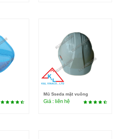
Mũ Sseda mặt vuông
tiết
Chi tiết
Giá : liên hệ