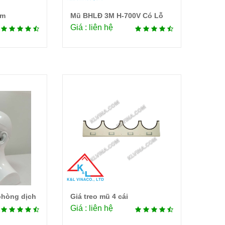
am
Mũ BHLĐ 3M H-700V Có Lỗ
tiết
Chi tiết
Giá : liên hệ
phòng dịch
Giá treo mũ 4 cái
tiết
Chi tiết
Giá : liên hệ