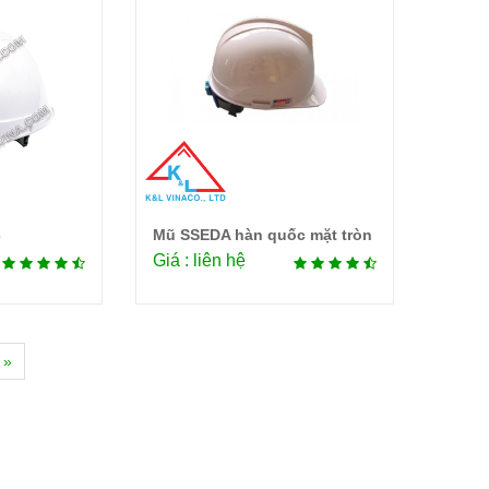
c
Mũ SSEDA hàn quốc mặt tròn
tiết
Chi tiết
Giá : liên hệ
»