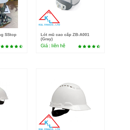
ng SStop
Lót mũ cao cấp ZB-A001
tiết
Chi tiết
(Gray)
Giá : liên hệ