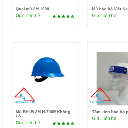
Quai mũ 3M 1990
Mũ bảo hộ Việt N
Chi tiết
Chi 
Giá : liên hệ
Giá : liên hệ
Mũ BHLĐ 3M H-700R Không
Tấm kính bảo hộ 
Chi tiết
Chi 
Lỗ
Giá : liên hệ
Giá : liên hệ