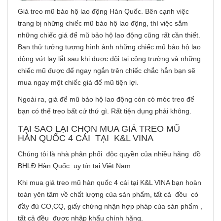
Giá treo mũ bảo hộ lao động Hàn Quốc. Bên cạnh việc
trang bị những chiếc mũ bảo hộ lao động, thì việc sắm
những chiếc giá để mũ bảo hộ lao động cũng rất cần thiết.
Bạn thử tưởng tượng hình ảnh những chiếc mũ bảo hộ lao
động vứt lay lắt sau khi được đội tại công trường và những
chiếc mũ được để ngay ngắn trên chiếc chắc hẳn bạn sẽ
mua ngay một chiếc giá để mũ tiện lợi.
Ngoài ra, giá để mũ bảo hộ lao động còn có móc treo để
bạn có thể treo bất cứ thứ gì. Rất tiện dụng phải không.
TẠI SAO LẠI CHỌN MUA GIÁ TREO MŨ
HÀN QUỐC 4 CÁI TẠI K&L VINA
Chúng tôi là nhà phân phối độc quyền của nhiều hãng đồ
BHLĐ Hàn Quốc uy tín tại Việt Nam
Khi mua giá treo mũ hàn quốc 4 cái tại K&L VINA bạn hoàn
toàn yên tâm về chất lượng của sản phẩm, tất cả đều có
đầy đủ CO,CQ, giấy chứng nhận hợp pháp của sản phẩm ,
tất cả đều được nhập khẩu chính hãng.