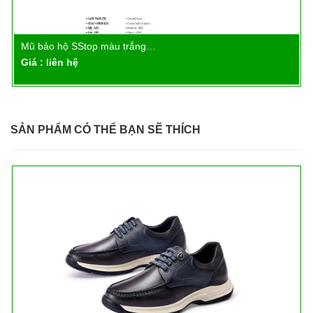
Mũ bảo hộ SStop màu trắng…
Chi tiết
Giá : liên hệ
SẢN PHẨM CÓ THỂ BẠN SẼ THÍCH