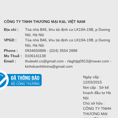
CÔNG TY TNHH THƯƠNG MẠI K&L VIỆT NAM
Địa chỉ :
Tòa nhà B46, khu tái định cư LK19A-19B, p Dương
Nội, Hà Nội
VPGD :
Tòa nhà B46, khu tái định cư LK19A-19B, p Dương
Nội, Hà Nội
Phone :
0934650886 - (024) 3554 2888
Ms Thuế :
0106141138
Email :
thuleekl.co@gmail.com - rlaghtjq0913@naver.com -
kinhdoanhklvina@gmail.com
Ngày cấp :
12/03/2015
Nơi cấp : Sở kế
hoạch đầu tư Hà
Nội
Chủ sở hữu :
CÔNG TY TNHH
THƯƠNG MẠI