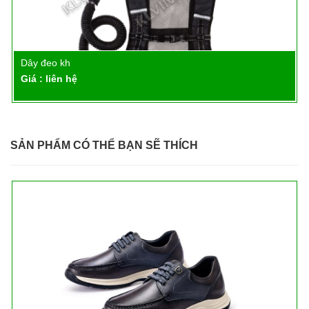
Dây đeo kh
Chi tiết
Giá : liên hệ
SẢN PHẨM CÓ THỂ BẠN SẼ THÍCH