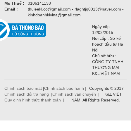
Ms Thuế :
0106141138
Email :
thuleekl.co@gmail.com - rlaghtjq0913@naver.com -
kinhdoanhklvina@gmail.com
Ngày cấp :
12/03/2015
Nơi cấp : Sở kế
hoạch đầu tư Hà
Nội
Chủ sở hữu :
CÔNG TY TNHH
THƯƠNG MẠI
K&L VIỆT NAM
Chính sách bảo mật
|
Chính sách bảo hành |
Copyrights © 2017
Chính sách đổi trả hàng |
Chính sách vận chuyển |
K&L VIỆT
Quy định hình thức thanh toán |
NAM. All Rights Reserved.