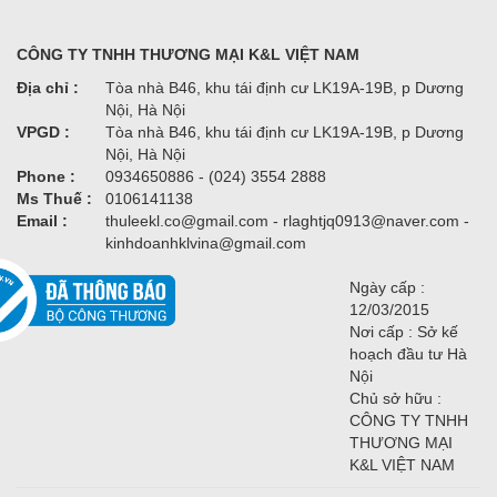
CÔNG TY TNHH THƯƠNG MẠI K&L VIỆT NAM
Địa chỉ :
Tòa nhà B46, khu tái định cư LK19A-19B, p Dương
Nội, Hà Nội
VPGD :
Tòa nhà B46, khu tái định cư LK19A-19B, p Dương
Nội, Hà Nội
Phone :
0934650886 - (024) 3554 2888
Ms Thuế :
0106141138
Email :
thuleekl.co@gmail.com - rlaghtjq0913@naver.com -
kinhdoanhklvina@gmail.com
Ngày cấp :
12/03/2015
Nơi cấp : Sở kế
hoạch đầu tư Hà
Nội
Chủ sở hữu :
CÔNG TY TNHH
THƯƠNG MẠI
K&L VIỆT NAM