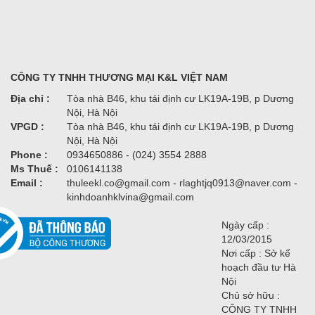
CÔNG TY TNHH THƯƠNG MẠI K&L VIỆT NAM
Địa chỉ :
Tòa nhà B46, khu tái định cư LK19A-19B, p Dương
Nội, Hà Nội
VPGD :
Tòa nhà B46, khu tái định cư LK19A-19B, p Dương
Nội, Hà Nội
Phone :
0934650886 - (024) 3554 2888
Ms Thuế :
0106141138
Email :
thuleekl.co@gmail.com - rlaghtjq0913@naver.com -
kinhdoanhklvina@gmail.com
Ngày cấp :
12/03/2015
Nơi cấp : Sở kế
hoạch đầu tư Hà
Nội
Chủ sở hữu :
CÔNG TY TNHH