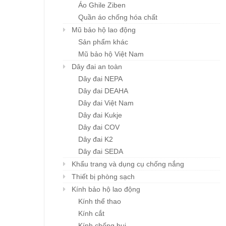
Chi tiết
Chi tiết
Áo Ghile Ziben
Karnik
Giá: liên hệ
Quần áo chống hóa chất
Giá: liên hệ
Mũ bảo hộ lao động
Sản phẩm khác
Mũ bảo hộ Việt Nam
Dây đai an toàn
Dây đai NEPA
Dây đai DEAHA
Dây đai Việt Nam
Dây đai Kukje
Dây đai COV
Dây đai K2
Dây đai SEDA
Khẩu trang và dụng cụ chống nắng
Thiết bị phòng sạch
Kính bảo hộ lao động
Kính thể thao
Kính cắt
Kính chống bụi