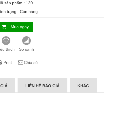
ã sản phẩm : 139
ình trạng :
Còn hàng
Mua ngay
êu thích
So sánh
Print
Chia sẻ
 GIÁ
LIÊN HỆ BÁO GIÁ
KHÁC