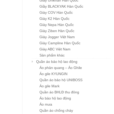
Giầy Unikhan Hàn Quốc
Giầy BLACKYAK Hàn Quốc
Thang Nhôm An Toàn
Khớp Nối Tay Áo
Chi tiết
Chi tiết
Giày COV Hàn Quốc
YDladder YDP-20…
Giá : liên hệ
Giá : liên hệ
Giày K2 Hàn Quốc
Giày Nepa Hàn Quốc
Giày Ziben Hàn Quốc
Giày Jogger Việt Nam
Giày Campline Hàn Quốc
Giày ABC Việt Nam
Sản phẩm khác
Quần áo bảo hộ lao động
Áo phản quang – Áo Ghile
Áo gile KYUNGIN
Quần áo bảo hộ UNIBOSS
Áo gile Mark
Quần áo BHLĐ thu đông
Áo bảo hộ lao động
Áo mưa
Quần áo chống cháy
Khẩu trang đa năng
Mũ BHLĐ ZIBEN H00