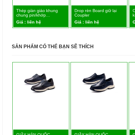
Thép giàn giáo khung
Drop rèn Board giữ lại
C
Chi tiết
Chi tiết
chung pin/khớp…
Coupler
Giá : liên hệ
Giá : liên hệ
G
SẢN PHẨM CÓ THỂ BẠN SẼ THÍCH
1
GIẦY HÀN QUỐC
GIẦY HÀN QUỐC