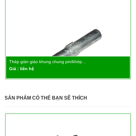
Thép giàn giáo khung chung pin/khớp…
Chi tiết
Giá : liên hệ
SẢN PHẨM CÓ THỂ BẠN SẼ THÍCH