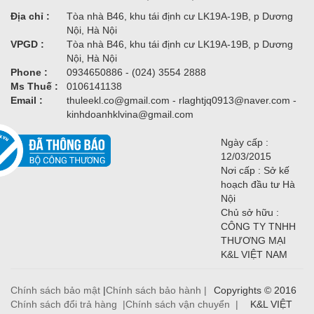
Địa chỉ :
Tòa nhà B46, khu tái định cư LK19A-19B, p Dương
Nội, Hà Nội
VPGD :
Tòa nhà B46, khu tái định cư LK19A-19B, p Dương
Nội, Hà Nội
Phone :
0934650886 - (024) 3554 2888
Ms Thuế :
0106141138
Email :
thuleekl.co@gmail.com - rlaghtjq0913@naver.com -
kinhdoanhklvina@gmail.com
Ngày cấp :
12/03/2015
Nơi cấp : Sở kế
hoạch đầu tư Hà
Nội
Chủ sở hữu :
CÔNG TY TNHH
THƯƠNG MẠI
K&L VIỆT NAM
Chính sách bảo mật
|
Chính sách bảo hành |
Copyrights © 2016
Chính sách đổi trả hàng |
Chính sách vận chuyển |
K&L VIỆT