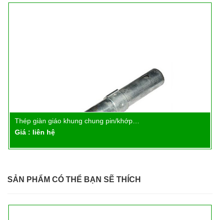
Thép giàn giáo khung chung pin/khớp…
Chi tiết
Giá : liên hệ
SẢN PHẨM CÓ THỂ BẠN SẼ THÍCH