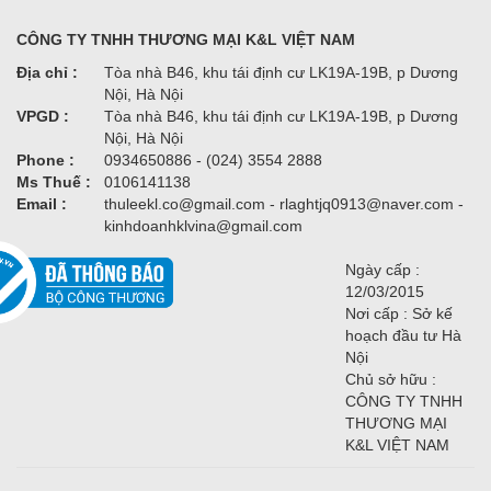
CÔNG TY TNHH THƯƠNG MẠI K&L VIỆT NAM
Địa chỉ :
Tòa nhà B46, khu tái định cư LK19A-19B, p Dương
Nội, Hà Nội
VPGD :
Tòa nhà B46, khu tái định cư LK19A-19B, p Dương
Nội, Hà Nội
Phone :
0934650886 - (024) 3554 2888
Ms Thuế :
0106141138
Email :
thuleekl.co@gmail.com - rlaghtjq0913@naver.com -
kinhdoanhklvina@gmail.com
Ngày cấp :
12/03/2015
Nơi cấp : Sở kế
hoạch đầu tư Hà
Nội
Chủ sở hữu :
CÔNG TY TNHH
THƯƠNG MẠI
K&L VIỆT NAM