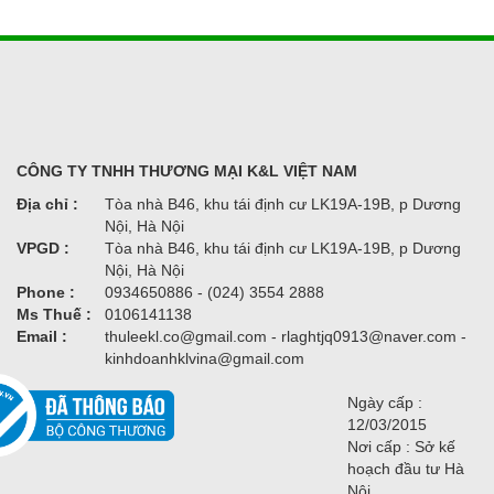
CÔNG TY TNHH THƯƠNG MẠI K&L VIỆT NAM
Địa chỉ :
Tòa nhà B46, khu tái định cư LK19A-19B, p Dương
Nội, Hà Nội
VPGD :
Tòa nhà B46, khu tái định cư LK19A-19B, p Dương
Nội, Hà Nội
Phone :
0934650886 - (024) 3554 2888
Ms Thuế :
0106141138
Email :
thuleekl.co@gmail.com - rlaghtjq0913@naver.com -
kinhdoanhklvina@gmail.com
Ngày cấp :
12/03/2015
Nơi cấp : Sở kế
hoạch đầu tư Hà
Nội