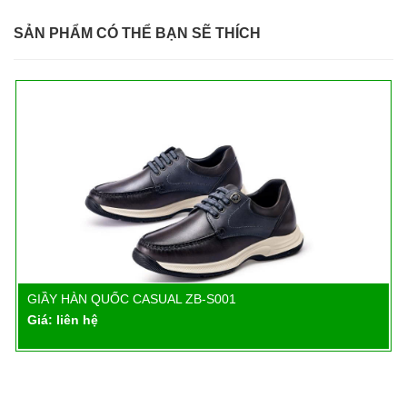
SẢN PHẨM CÓ THỂ BẠN SẼ THÍCH
GIẦY HÀN QUỐC CASUAL ZB-S001
Chi tiết
Giá: liên hệ