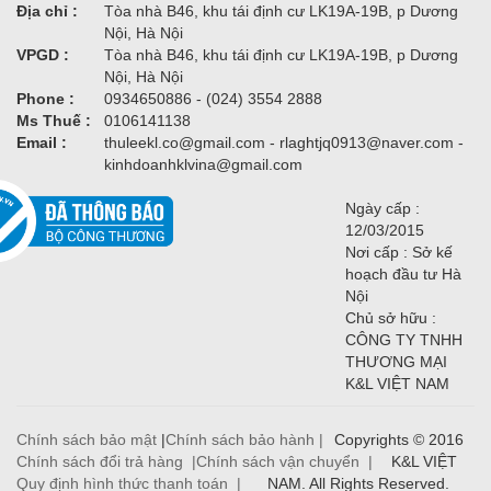
Địa chỉ :
Tòa nhà B46, khu tái định cư LK19A-19B, p Dương
Nội, Hà Nội
VPGD :
Tòa nhà B46, khu tái định cư LK19A-19B, p Dương
Nội, Hà Nội
Phone :
0934650886 - (024) 3554 2888
Ms Thuế :
0106141138
Email :
thuleekl.co@gmail.com - rlaghtjq0913@naver.com -
kinhdoanhklvina@gmail.com
Ngày cấp :
12/03/2015
Nơi cấp : Sở kế
hoạch đầu tư Hà
Nội
Chủ sở hữu :
CÔNG TY TNHH
THƯƠNG MẠI
K&L VIỆT NAM
Chính sách bảo mật
|
Chính sách bảo hành |
Copyrights © 2016
Chính sách đổi trả hàng |
Chính sách vận chuyển |
K&L VIỆT
Quy định hình thức thanh toán |
NAM. All Rights Reserved.