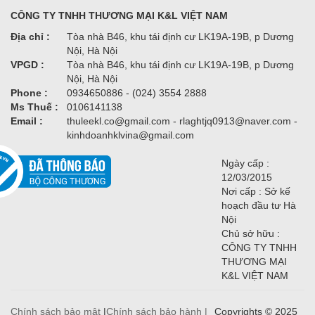
CÔNG TY TNHH THƯƠNG MẠI K&L VIỆT NAM
Địa chỉ :
Tòa nhà B46, khu tái định cư LK19A-19B, p Dương
Nội, Hà Nội
VPGD :
Tòa nhà B46, khu tái định cư LK19A-19B, p Dương
Nội, Hà Nội
Phone :
0934650886 - (024) 3554 2888
Ms Thuế :
0106141138
Email :
thuleekl.co@gmail.com - rlaghtjq0913@naver.com -
kinhdoanhklvina@gmail.com
Ngày cấp :
12/03/2015
Nơi cấp : Sở kế
hoạch đầu tư Hà
Nội
Chủ sở hữu :
CÔNG TY TNHH
THƯƠNG MẠI
K&L VIỆT NAM
Chính sách bảo mật
|
Chính sách bảo hành |
Copyrights © 2025