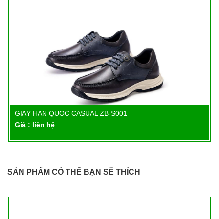
GIẦY HÀN QUỐC CASUAL ZB-S001
Chi tiết
Giá : liên hệ
SẢN PHẨM CÓ THỂ BẠN SẼ THÍCH