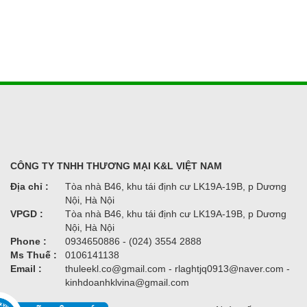
CÔNG TY TNHH THƯƠNG MẠI K&L VIỆT NAM
Địa chỉ :
Tòa nhà B46, khu tái định cư LK19A-19B, p Dương
Nội, Hà Nội
VPGD :
Tòa nhà B46, khu tái định cư LK19A-19B, p Dương
Nội, Hà Nội
Phone :
0934650886 - (024) 3554 2888
Ms Thuế :
0106141138
Email :
thuleekl.co@gmail.com - rlaghtjq0913@naver.com -
kinhdoanhklvina@gmail.com