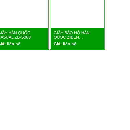
GIẦY HÀN QUỐC
GIẦY BẢO HỘ HÀN
GIẦY BẢO
Chi tiết
Chi tiết
CASUAL ZB-S003
QUỐC ZIBEN…
QUỐC ZI
iá: liên hệ
Giá: liên hệ
Giá: liên 