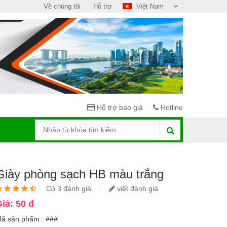
Về chúng tôi
Hỗ trợ
Việt Nam
Hỗ trợ báo giá
Hotline
Giày phòng sạch HB màu trắng
Có 3 đánh giá
viết đánh giá
iá: 50 đ
ã sản phẩm : ###