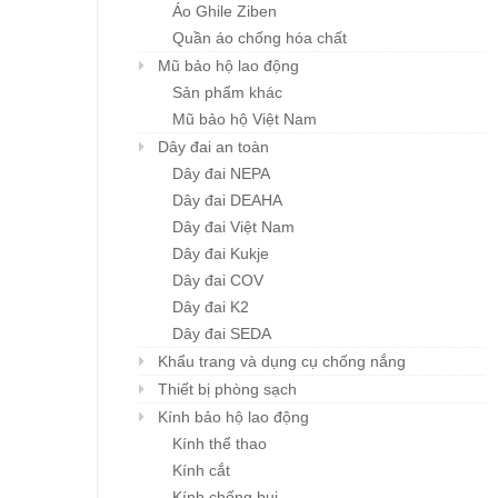
Áo Ghile Ziben
Quần áo chống hóa chất
Mũ bảo hộ lao động
Sản phẩm khác
Mũ bảo hộ Việt Nam
Khẩu trang đa năng
Mũ BHLĐ ZIBEN H00
Chi tiết
Chi tiết
Karnik
Dây đai an toàn
Giá: liên hệ
Giá: liên hệ
Dây đai NEPA
Dây đai DEAHA
Dây đai Việt Nam
Dây đai Kukje
Dây đai COV
Dây đai K2
Dây đai SEDA
Khẩu trang và dụng cụ chống nắng
Thiết bị phòng sạch
Kính bảo hộ lao động
Kính thể thao
Kính cắt
Kính chống bụi