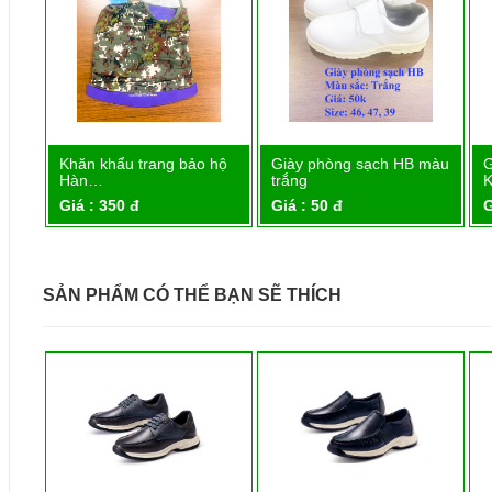
Khăn khẩu trang bảo hộ
Giày phòng sạch HB màu
G
Chi tiết
Chi tiết
Hàn…
trắng
Giá : 350 đ
Giá : 50 đ
G
SẢN PHẨM CÓ THỂ BẠN SẼ THÍCH