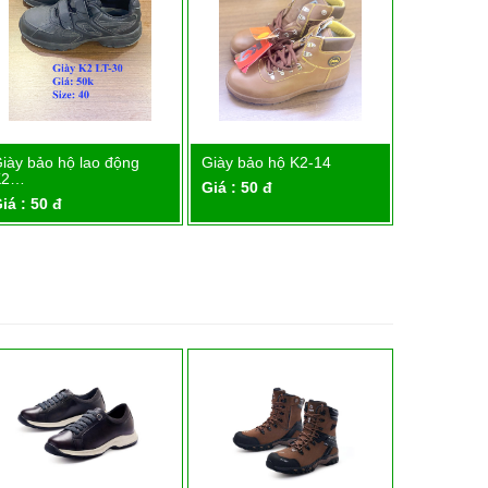
iày bảo hộ lao động
Giày bảo hộ K2-14
Giày bảo 
Chi tiết
Chi tiết
K2…
Giá : 50 đ
Giá : 50 đ
iá : 50 đ