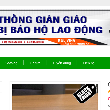
Catalog
Tin tức
Tuyển dụng
Liên hệ
G
M