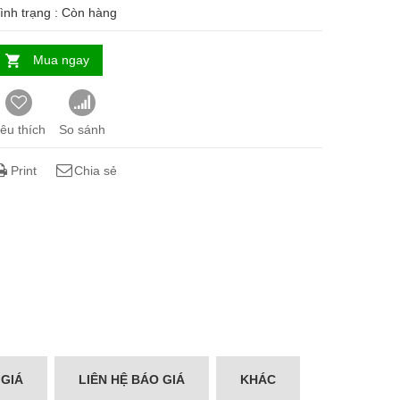
ình trạng :
Còn hàng
Mua ngay
êu thích
So sánh
Print
Chia sẻ
 GIÁ
LIÊN HỆ BÁO GIÁ
KHÁC