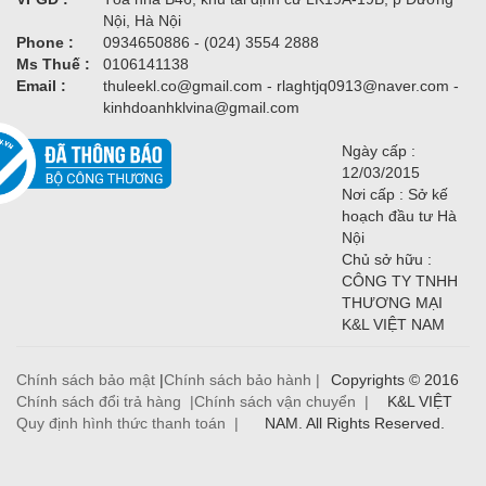
Nội, Hà Nội
Phone :
0934650886 - (024) 3554 2888
Ms Thuế :
0106141138
Email :
thuleekl.co@gmail.com - rlaghtjq0913@naver.com -
kinhdoanhklvina@gmail.com
Ngày cấp :
12/03/2015
Nơi cấp : Sở kế
hoạch đầu tư Hà
Nội
Chủ sở hữu :
CÔNG TY TNHH
THƯƠNG MẠI
K&L VIỆT NAM
Chính sách bảo mật
|
Chính sách bảo hành |
Copyrights © 2016
Chính sách đổi trả hàng |
Chính sách vận chuyển |
K&L VIỆT
Quy định hình thức thanh toán |
NAM. All Rights Reserved.