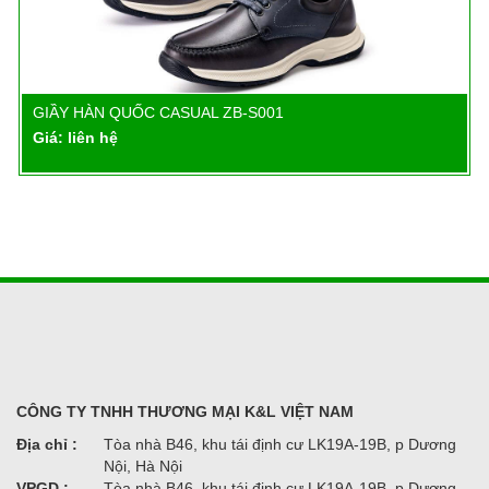
GIẦY HÀN QUỐC CASUAL ZB-S001
Chi tiết
Giá: liên hệ
CÔNG TY TNHH THƯƠNG MẠI K&L VIỆT NAM
Địa chỉ :
Tòa nhà B46, khu tái định cư LK19A-19B, p Dương
Nội, Hà Nội
VPGD :
Tòa nhà B46, khu tái định cư LK19A-19B, p Dương