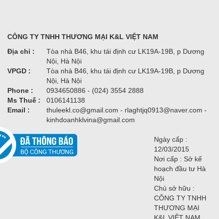
CÔNG TY TNHH THƯƠNG MẠI K&L VIỆT NAM
Địa chỉ :
Tòa nhà B46, khu tái định cư LK19A-19B, p Dương
Nội, Hà Nội
VPGD :
Tòa nhà B46, khu tái định cư LK19A-19B, p Dương
Nội, Hà Nội
Phone :
0934650886 - (024) 3554 2888
Ms Thuế :
0106141138
Email :
thuleekl.co@gmail.com - rlaghtjq0913@naver.com -
kinhdoanhklvina@gmail.com
Ngày cấp :
12/03/2015
Nơi cấp : Sở kế
hoạch đầu tư Hà
Nội
Chủ sở hữu :
CÔNG TY TNHH
THƯƠNG MẠI
K&L VIỆT NAM