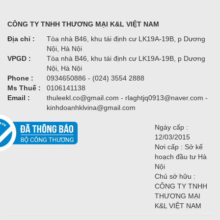
CÔNG TY TNHH THƯƠNG MẠI K&L VIỆT NAM
Địa chỉ :
Tòa nhà B46, khu tái định cư LK19A-19B, p Dương
Nội, Hà Nội
VPGD :
Tòa nhà B46, khu tái định cư LK19A-19B, p Dương
Nội, Hà Nội
Phone :
0934650886 - (024) 3554 2888
Ms Thuế :
0106141138
Email :
thuleekl.co@gmail.com - rlaghtjq0913@naver.com -
kinhdoanhklvina@gmail.com
Ngày cấp :
12/03/2015
Nơi cấp : Sở kế
hoạch đầu tư Hà
Nội
Chủ sở hữu :
CÔNG TY TNHH
THƯƠNG MẠI
K&L VIỆT NAM