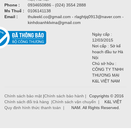
Phone :
0934650886 - (024) 3554 2888
Ms Thuế :
0106141138
Email :
thuleekl.co@gmail.com - rlaghtjq0913@naver.com -
kinhdoanhklvina@gmail.com
Ngày cấp :
12/03/2015
Nơi cấp : Sở kế
hoạch đầu tư Hà
Nội
Chủ sở hữu :
CÔNG TY TNHH
THƯƠNG MẠI
K&L VIỆT NAM
Chính sách bảo mật
|
Chính sách bảo hành |
Copyrights © 2016
Chính sách đổi trả hàng |
Chính sách vận chuyển |
K&L VIỆT
Quy định hình thức thanh toán |
NAM. All Rights Reserved.