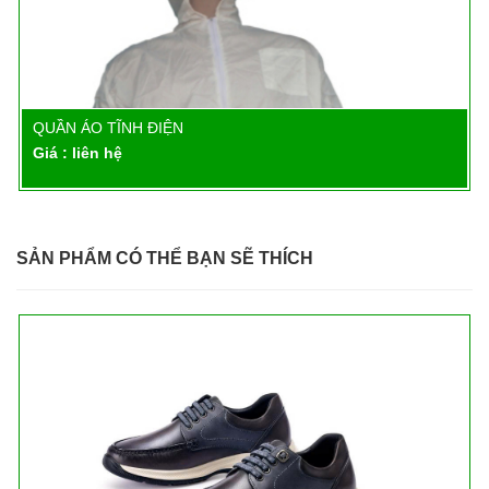
QUẦN ÁO TĨNH ĐIỆN
Chi tiết
Giá : liên hệ
SẢN PHẨM CÓ THỂ BẠN SẼ THÍCH