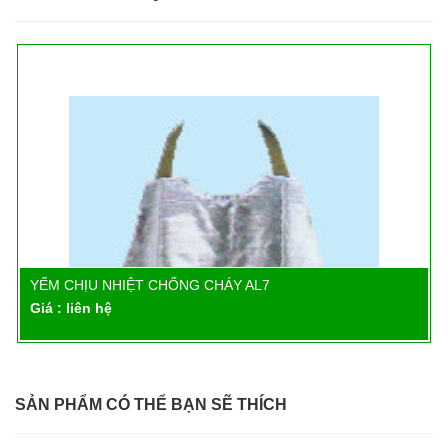
YẾM CHỊU NHIỆT CHỐNG CHÁY AL7
Chi tiết
Giá : liên hệ
SẢN PHẨM CÓ THỂ BẠN SẼ THÍCH