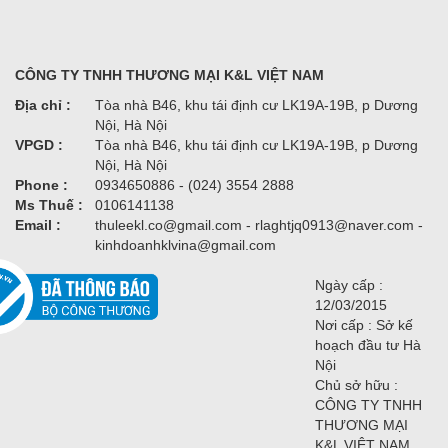
CÔNG TY TNHH THƯƠNG MẠI K&L VIỆT NAM
Địa chỉ :
Tòa nhà B46, khu tái định cư LK19A-19B, p Dương
Nội, Hà Nội
VPGD :
Tòa nhà B46, khu tái định cư LK19A-19B, p Dương
Nội, Hà Nội
Phone :
0934650886 - (024) 3554 2888
Ms Thuế :
0106141138
Email :
thuleekl.co@gmail.com - rlaghtjq0913@naver.com -
kinhdoanhklvina@gmail.com
Ngày cấp :
12/03/2015
Nơi cấp : Sở kế
hoạch đầu tư Hà
Nội
Chủ sở hữu :
CÔNG TY TNHH
THƯƠNG MẠI
K&L VIỆT NAM