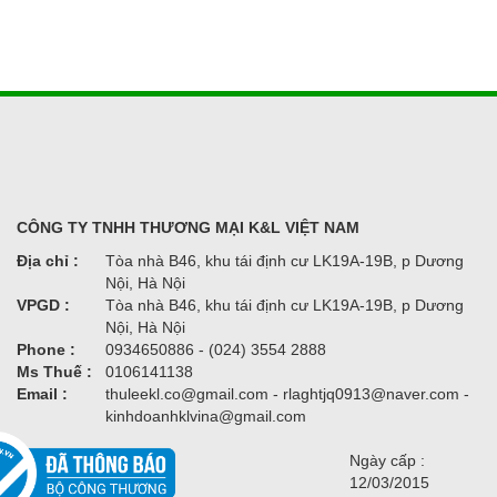
CÔNG TY TNHH THƯƠNG MẠI K&L VIỆT NAM
Địa chỉ :
Tòa nhà B46, khu tái định cư LK19A-19B, p Dương
Nội, Hà Nội
VPGD :
Tòa nhà B46, khu tái định cư LK19A-19B, p Dương
Nội, Hà Nội
Phone :
0934650886 - (024) 3554 2888
Ms Thuế :
0106141138
Email :
thuleekl.co@gmail.com - rlaghtjq0913@naver.com -
kinhdoanhklvina@gmail.com
Ngày cấp :
12/03/2015