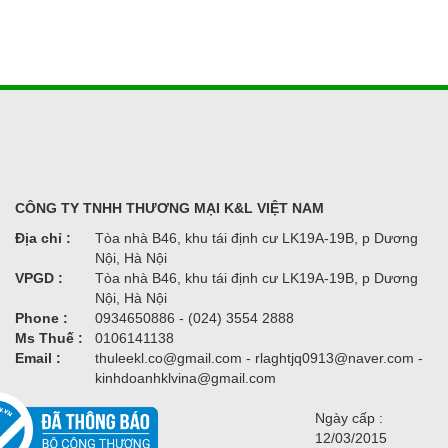
CÔNG TY TNHH THƯƠNG MẠI K&L VIỆT NAM
Địa chỉ :
Tòa nhà B46, khu tái định cư LK19A-19B, p Dương
Nội, Hà Nội
VPGD :
Tòa nhà B46, khu tái định cư LK19A-19B, p Dương
Nội, Hà Nội
Phone :
0934650886 - (024) 3554 2888
Ms Thuế :
0106141138
Email :
thuleekl.co@gmail.com - rlaghtjq0913@naver.com -
kinhdoanhklvina@gmail.com
Ngày cấp :
12/03/2015