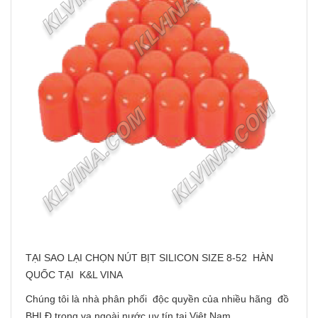
TẠI SAO LẠI CHỌN NÚT BỊT SILICON SIZE 8-52 HÀN
QUỐC TẠI K&L VINA
Chúng tôi là nhà phân phối độc quyền của nhiều hãng đồ
BHLĐ trong va ngoài nước uy tín tại Việt Nam