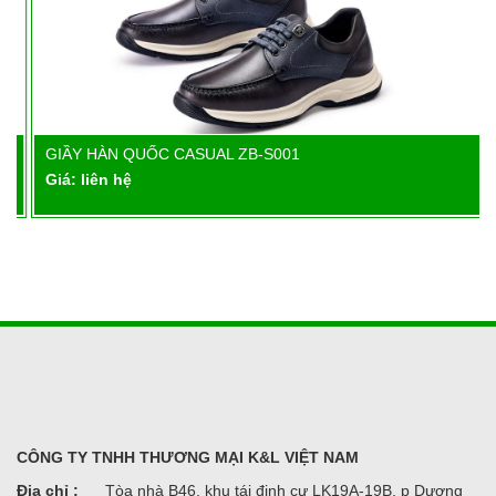
GIẦY HÀN QUỐC CASUAL ZB-S001
Chi tiết
Giá: liên hệ
CÔNG TY TNHH THƯƠNG MẠI K&L VIỆT NAM
Địa chỉ :
Tòa nhà B46, khu tái định cư LK19A-19B, p Dương