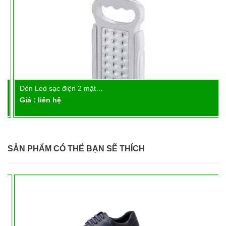
Đèn Led sạc điện 2 mặt…
Chi tiết
Giá : liên hệ
SẢN PHẨM CÓ THỂ BẠN SẼ THÍCH