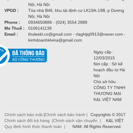
Nội, Hà Nội
VPGD :
Tòa nhà B46, khu tái định cư LK19A-19B, p Dương
Nội, Hà Nội
Phone :
0934650886 - (024) 3554 2888
Ms Thuế :
0106141138
Email :
thuleekl.co@gmail.com - rlaghtjq0913@naver.com -
kinhdoanhklvina@gmail.com
Ngày cấp :
12/03/2015
Nơi cấp : Sở kế
hoạch đầu tư Hà
Nội
Chủ sở hữu :
CÔNG TY TNHH
THƯƠNG MẠI
K&L VIỆT NAM
Chính sách bảo mật
|
Chính sách bảo hành |
Copyrights © 2017
Chính sách đổi trả hàng |
Chính sách vận chuyển |
K&L VIỆT
Quy định hình thức thanh toán |
NAM. All Rights Reserved.