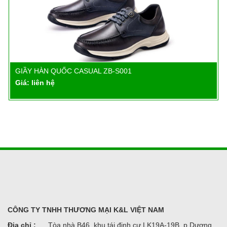
GIẦY HÀN QUỐC CASUAL ZB-S001
Chi tiết
Giá: liên hệ
CÔNG TY TNHH THƯƠNG MẠI K&L VIỆT NAM
Địa chỉ :
Tòa nhà B46, khu tái định cư LK19A-19B, p Dương