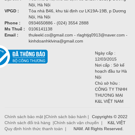
Nội, Hà Nội
VPGD :
Tòa nhà B46, khu tái định cư LK19A-19B, p Dương
Nội, Hà Nội
Phone :
0934650886 - (024) 3554 2888
Ms Thuế :
0106141138
Email :
thuleekl.co@gmail.com - rlaghtjq0913@naver.com -
kinhdoanhklvina@gmail.com
Ngày cấp :
12/03/2015
Nơi cấp : Sở kế
hoạch đầu tư Hà
Nội
Chủ sở hữu :
CÔNG TY TNHH
THƯƠNG MẠI
K&L VIỆT NAM
Chính sách bảo mật
|
Chính sách bảo hành |
Copyrights © 2022
Chính sách đổi trả hàng |
Chính sách vận chuyển |
K&L VIỆT
Quy định hình thức thanh toán |
NAM. All Rights Reserved.