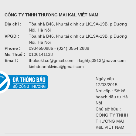
CÔNG TY TNHH THƯƠNG MẠI K&L VIỆT NAM
Địa chỉ :
Tòa nhà B46, khu tái định cư LK19A-19B, p Dương
Nội, Hà Nội
VPGD :
Tòa nhà B46, khu tái định cư LK19A-19B, p Dương
Nội, Hà Nội
Phone :
0934650886 - (024) 3554 2888
Ms Thuế :
0106141138
Email :
thuleekl.co@gmail.com - rlaghtjq0913@naver.com -
kinhdoanhklvina@gmail.com
Ngày cấp :
12/03/2015
Nơi cấp : Sở kế
hoạch đầu tư Hà
Nội
Chủ sở hữu :
CÔNG TY TNHH
THƯƠNG MẠI
K&L VIỆT NAM