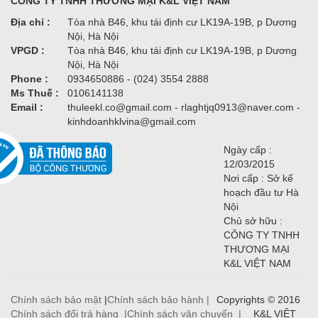
CÔNG TY TNHH THƯƠNG MẠI K&L VIỆT NAM
Địa chỉ :
Tòa nhà B46, khu tái định cư LK19A-19B, p Dương
Nội, Hà Nội
VPGD :
Tòa nhà B46, khu tái định cư LK19A-19B, p Dương
Nội, Hà Nội
Phone :
0934650886 - (024) 3554 2888
Ms Thuế :
0106141138
Email :
thuleekl.co@gmail.com - rlaghtjq0913@naver.com -
kinhdoanhklvina@gmail.com
Ngày cấp :
12/03/2015
Nơi cấp : Sở kế
hoạch đầu tư Hà
Nội
Chủ sở hữu :
CÔNG TY TNHH
THƯƠNG MẠI
K&L VIỆT NAM
Chính sách bảo mật
|
Chính sách bảo hành |
Copyrights © 2016
Chính sách đổi trả hàng |
Chính sách vận chuyển |
K&L VIỆT