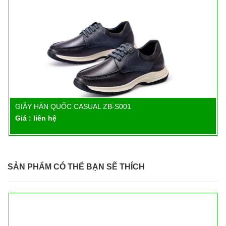
GIẦY HÀN QUỐC CASUAL ZB-S001
Chi tiết
Giá : liên hệ
SẢN PHẨM CÓ THỂ BẠN SẼ THÍCH