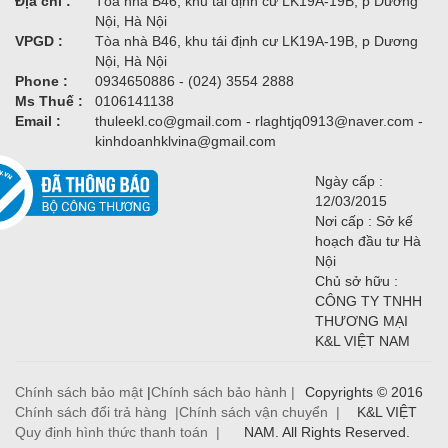
Địa chỉ :
Tòa nhà B46, khu tái định cư LK19A-19B, p Dương
Nội, Hà Nội
VPGD :
Tòa nhà B46, khu tái định cư LK19A-19B, p Dương
Nội, Hà Nội
Phone :
0934650886 - (024) 3554 2888
Ms Thuế :
0106141138
Email :
thuleekl.co@gmail.com - rlaghtjq0913@naver.com -
kinhdoanhklvina@gmail.com
Ngày cấp :
12/03/2015
Nơi cấp : Sở kế
hoạch đầu tư Hà
Nội
Chủ sở hữu :
CÔNG TY TNHH
THƯƠNG MẠI
K&L VIỆT NAM
Chính sách bảo mật
|
Chính sách bảo hành |
Copyrights © 2016
Chính sách đổi trả hàng |
Chính sách vận chuyển |
K&L VIỆT
Quy định hình thức thanh toán |
NAM. All Rights Reserved.