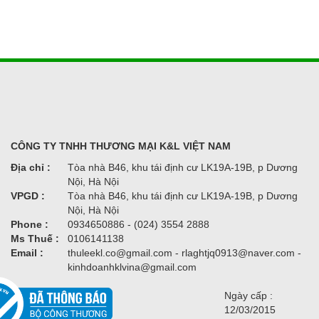
CÔNG TY TNHH THƯƠNG MẠI K&L VIỆT NAM
Địa chỉ :
Tòa nhà B46, khu tái định cư LK19A-19B, p Dương
Nội, Hà Nội
VPGD :
Tòa nhà B46, khu tái định cư LK19A-19B, p Dương
Nội, Hà Nội
Phone :
0934650886 - (024) 3554 2888
Ms Thuế :
0106141138
Email :
thuleekl.co@gmail.com - rlaghtjq0913@naver.com -
kinhdoanhklvina@gmail.com
Ngày cấp :
12/03/2015