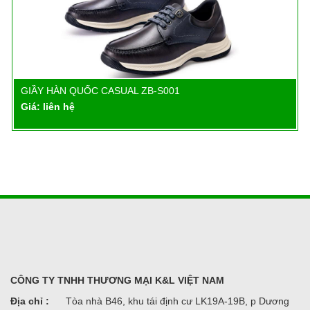
GIẦY HÀN QUỐC CASUAL ZB-S001
Chi tiết
Giá: liên hệ
CÔNG TY TNHH THƯƠNG MẠI K&L VIỆT NAM
Địa chỉ :
Tòa nhà B46, khu tái định cư LK19A-19B, p Dương