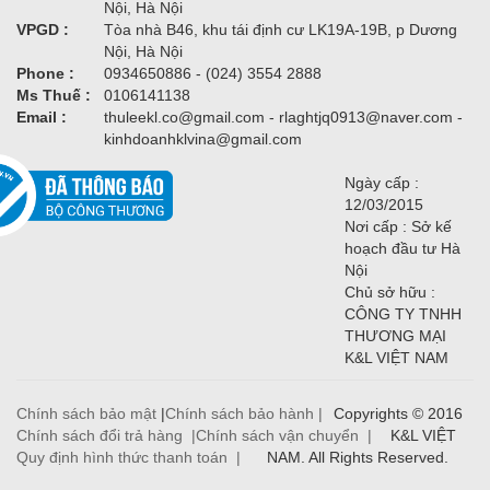
Nội, Hà Nội
VPGD :
Tòa nhà B46, khu tái định cư LK19A-19B, p Dương
Nội, Hà Nội
Phone :
0934650886 - (024) 3554 2888
Ms Thuế :
0106141138
Email :
thuleekl.co@gmail.com - rlaghtjq0913@naver.com -
kinhdoanhklvina@gmail.com
Ngày cấp :
12/03/2015
Nơi cấp : Sở kế
hoạch đầu tư Hà
Nội
Chủ sở hữu :
CÔNG TY TNHH
THƯƠNG MẠI
K&L VIỆT NAM
Chính sách bảo mật
|
Chính sách bảo hành |
Copyrights © 2016
Chính sách đổi trả hàng |
Chính sách vận chuyển |
K&L VIỆT
Quy định hình thức thanh toán |
NAM. All Rights Reserved.