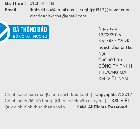
Ms Thuế :
0106141138
Email :
thuleekl.co@gmail.com - rlaghtjq0913@naver.com -
kinhdoanhklvina@gmail.com
Ngày cấp :
12/03/2015
Nơi cấp : Sở kế
hoạch đầu tư Hà
Nội
Chủ sở hữu :
CÔNG TY TNHH
THƯƠNG MẠI
K&L VIỆT NAM
Chính sách bảo mật
|
Chính sách bảo hành |
Copyrights © 2017
Chính sách đổi trả hàng |
Chính sách vận chuyển |
K&L VIỆT
Quy định hình thức thanh toán |
NAM. All Rights Reserved.