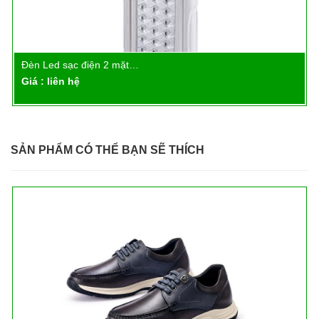
Đèn Led sạc điện 2 mặt…
Chi tiết
Giá : liên hệ
SẢN PHẨM CÓ THỂ BẠN SẼ THÍCH