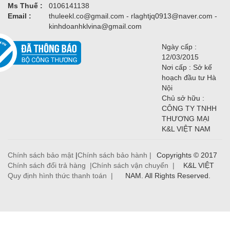
Ms Thuế :
0106141138
Email :
thuleekl.co@gmail.com - rlaghtjq0913@naver.com -
kinhdoanhklvina@gmail.com
Ngày cấp :
12/03/2015
Nơi cấp : Sở kế
hoạch đầu tư Hà
Nội
Chủ sở hữu :
CÔNG TY TNHH
THƯƠNG MẠI
K&L VIỆT NAM
Chính sách bảo mật
|
Chính sách bảo hành |
Copyrights © 2017
Chính sách đổi trả hàng |
Chính sách vận chuyển |
K&L VIỆT
Quy định hình thức thanh toán |
NAM. All Rights Reserved.