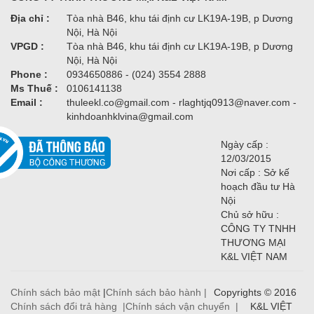
Địa chỉ :
Tòa nhà B46, khu tái định cư LK19A-19B, p Dương
Nội, Hà Nội
VPGD :
Tòa nhà B46, khu tái định cư LK19A-19B, p Dương
Nội, Hà Nội
Phone :
0934650886 - (024) 3554 2888
Ms Thuế :
0106141138
Email :
thuleekl.co@gmail.com - rlaghtjq0913@naver.com -
kinhdoanhklvina@gmail.com
Ngày cấp :
12/03/2015
Nơi cấp : Sở kế
hoạch đầu tư Hà
Nội
Chủ sở hữu :
CÔNG TY TNHH
THƯƠNG MẠI
K&L VIỆT NAM
Chính sách bảo mật
|
Chính sách bảo hành |
Copyrights © 2016
Chính sách đổi trả hàng |
Chính sách vận chuyển |
K&L VIỆT