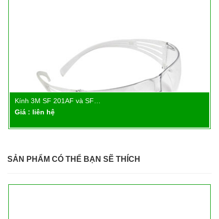
Kính 3M SF 201AF và SF…
Chi tiết
Giá : liên hệ
SẢN PHẨM CÓ THỂ BẠN SẼ THÍCH