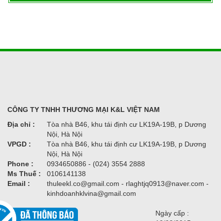
CÔNG TY TNHH THƯƠNG MẠI K&L VIỆT NAM
Địa chỉ :
Tòa nhà B46, khu tái định cư LK19A-19B, p Dương
Nội, Hà Nội
VPGD :
Tòa nhà B46, khu tái định cư LK19A-19B, p Dương
Nội, Hà Nội
Phone :
0934650886 - (024) 3554 2888
Ms Thuế :
0106141138
Email :
thuleekl.co@gmail.com - rlaghtjq0913@naver.com -
kinhdoanhklvina@gmail.com
Ngày cấp :