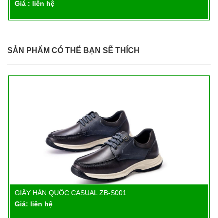
Giá : liên hệ
SẢN PHẨM CÓ THỂ BẠN SẼ THÍCH
GIẦY HÀN QUỐC CASUAL ZB-S001
Chi tiết
Giá: liên hệ