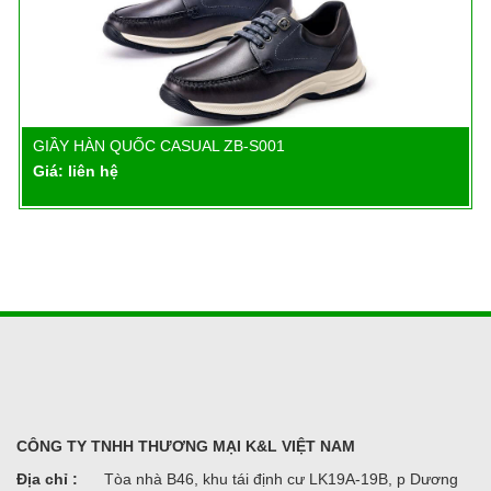
GIẦY HÀN QUỐC CASUAL ZB-S001
Chi tiết
Giá: liên hệ
CÔNG TY TNHH THƯƠNG MẠI K&L VIỆT NAM
Địa chỉ :
Tòa nhà B46, khu tái định cư LK19A-19B, p Dương