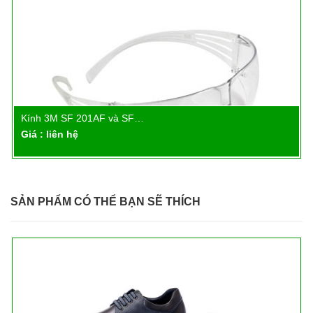
Kính 3M SF 201AF và SF…
Chi tiết
Giá : liên hệ
SẢN PHẨM CÓ THỂ BẠN SẼ THÍCH