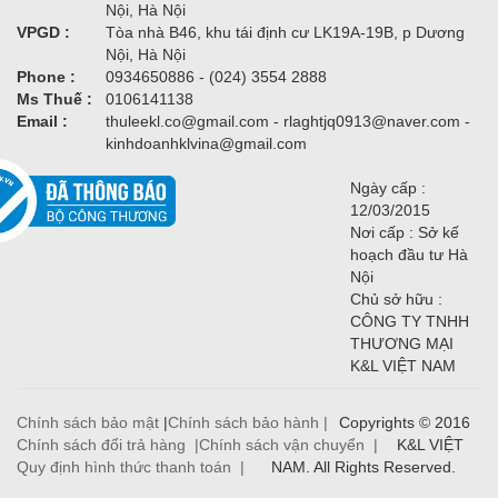
Nội, Hà Nội
VPGD :
Tòa nhà B46, khu tái định cư LK19A-19B, p Dương
Nội, Hà Nội
Phone :
0934650886 - (024) 3554 2888
Ms Thuế :
0106141138
Email :
thuleekl.co@gmail.com - rlaghtjq0913@naver.com -
kinhdoanhklvina@gmail.com
Ngày cấp :
12/03/2015
Nơi cấp : Sở kế
hoạch đầu tư Hà
Nội
Chủ sở hữu :
CÔNG TY TNHH
THƯƠNG MẠI
K&L VIỆT NAM
Chính sách bảo mật
|
Chính sách bảo hành |
Copyrights © 2016
Chính sách đổi trả hàng |
Chính sách vận chuyển |
K&L VIỆT
Quy định hình thức thanh toán |
NAM. All Rights Reserved.