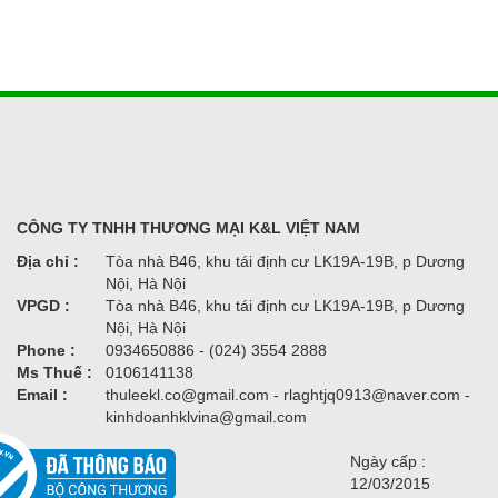
CÔNG TY TNHH THƯƠNG MẠI K&L VIỆT NAM
Địa chỉ :
Tòa nhà B46, khu tái định cư LK19A-19B, p Dương
Nội, Hà Nội
VPGD :
Tòa nhà B46, khu tái định cư LK19A-19B, p Dương
Nội, Hà Nội
Phone :
0934650886 - (024) 3554 2888
Ms Thuế :
0106141138
Email :
thuleekl.co@gmail.com - rlaghtjq0913@naver.com -
kinhdoanhklvina@gmail.com
Ngày cấp :
12/03/2015