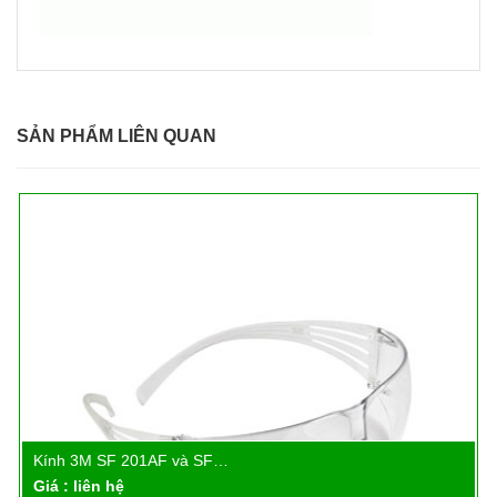
SẢN PHẨM LIÊN QUAN
Kính 3M SF 201AF và SF…
Chi tiết
Giá : liên hệ