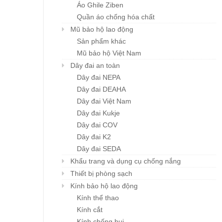
Áo Ghile Ziben
Quần áo chống hóa chất
ĐÈN PIN 0999
ĐÈN EXIT ORENA-O
Chi tiết
Chi tiết
Mũ bảo hộ lao động
Giá : liên hệ
Giá : liên hệ
Sản phẩm khác
Mũ bảo hộ Việt Nam
Dây đai an toàn
Dây đai NEPA
Dây đai DEAHA
Dây đai Việt Nam
Dây đai Kukje
Dây đai COV
Dây đai K2
Dây đai SEDA
Khẩu trang và dụng cụ chống nắng
Thiết bị phòng sạch
Kính bảo hộ lao động
Kính thể thao
Kính cắt
Kính chống bụi