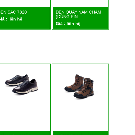
ĐÈN SẠC 7820
ĐÈN QUAY NAM CHÂM
ĐÈN QUAY
Chi tiết
Chi tiết
(DÙNG PIN…
10W
iá : liên hệ
Giá : liên hệ
Giá : liên 