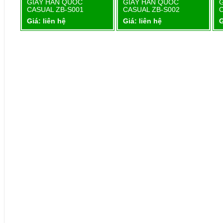
1
GIẦY HÀN QUỐC
GIẦY HÀN QUỐC
Chi tiết
Chi tiết
CASUAL ZB-S001
CASUAL ZB-S002
Giá: liên hệ
Giá: liên hệ
G