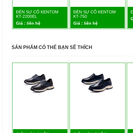
E12
ĐÈN SỰ CỐ KENTOM
ĐÈN SỰ CỐ KENTOM
Chi tiết
Chi tiết
KT-2200EL
KT-750
G
Giá : liên hệ
Giá : liên hệ
SẢN PHẨM CÓ THỂ BẠN SẼ THÍCH