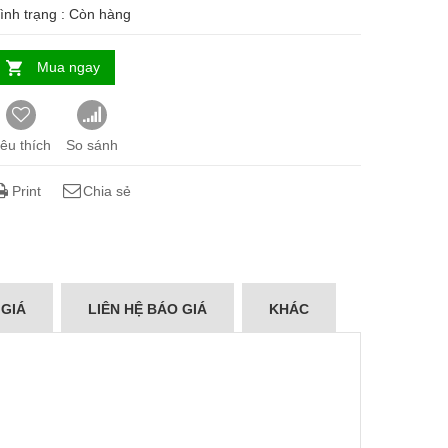
ình trạng :
Còn hàng
Mua ngay
êu thích
So sánh
Print
Chia sẻ
 GIÁ
LIÊN HỆ BÁO GIÁ
KHÁC