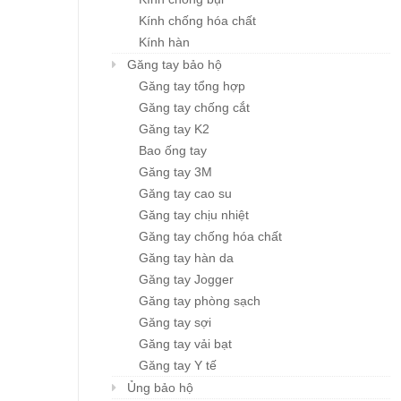
Khẩu trang đa năng
Mũ BHLĐ ZIBEN H00
Chi tiết
Chi tiết
Karnik
Kính chống hóa chất
Giá: liên hệ
Giá: liên hệ
Kính hàn
Găng tay bảo hộ
Găng tay tổng hợp
Găng tay chống cắt
Găng tay K2
Bao ống tay
Găng tay 3M
Găng tay cao su
Găng tay chịu nhiệt
Găng tay chống hóa chất
Găng tay hàn da
Găng tay Jogger
Găng tay phòng sạch
Găng tay sợi
Găng tay vải bạt
Găng tay Y tế
Ủng bảo hộ