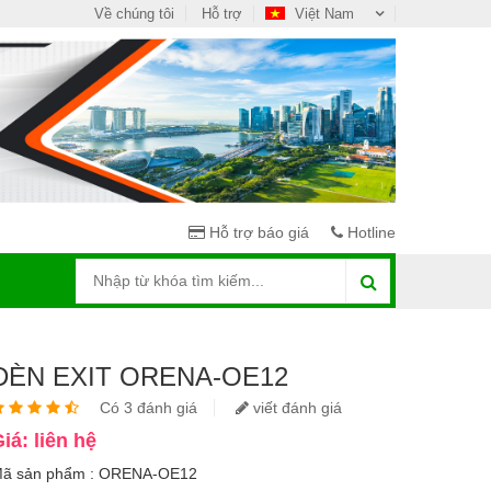
Về chúng tôi
Hỗ trợ
Việt Nam
Hỗ trợ báo giá
Hotline
ĐÈN EXIT ORENA-OE12
Có 3 đánh giá
viết đánh giá
iá: liên hệ
ã sản phẩm : ORENA-OE12