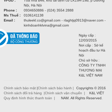
VPGD :
Tòa nhà B46, khu tái định cư LK19A-19B, p Dương
Nội, Hà Nội
Phone :
0934650886 - (024) 3554 2888
Ms Thuế :
0106141138
Email :
thuleekl.co@gmail.com - rlaghtjq0913@naver.com -
kinhdoanhklvina@gmail.com
Ngày cấp :
12/03/2015
Nơi cấp : Sở kế
hoạch đầu tư Hà
Nội
Chủ sở hữu :
CÔNG TY TNHH
THƯƠNG MẠI
K&L VIỆT NAM
Chính sách bảo mật
|
Chính sách bảo hành |
Copyrights © 2016
Chính sách đổi trả hàng |
Chính sách vận chuyển |
K&L VIỆT
Quy định hình thức thanh toán |
NAM. All Rights Reserved.