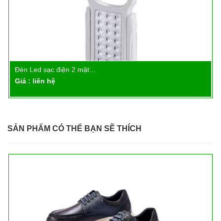
Đèn Led sạc điện 2 mặt…
Chi tiết
Giá : liên hệ
SẢN PHẨM CÓ THỂ BẠN SẼ THÍCH