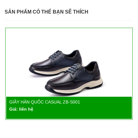
SẢN PHẨM CÓ THỂ BẠN SẼ THÍCH
GIẦY HÀN QUỐC CASUAL ZB-S001
Chi tiết
Giá: liên hệ