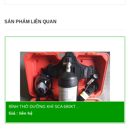
SẢN PHẨM LIÊN QUAN
BÌNH THỞ DƯỠNG KHÍ SCA 680KT…
Chi tiết
Giá : liên hệ