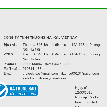
CÔNG TY TNHH THƯƠNG MẠI K&L VIỆT NAM
Địa chỉ :
Tòa nhà B46, khu tái định cư LK19A-19B, p Dương
Nội, Hà Nội
VPGD :
Tòa nhà B46, khu tái định cư LK19A-19B, p Dương
Nội, Hà Nội
Phone :
0934650886 - (024) 3554 2888
Ms Thuế :
0106141138
Email :
thuleekl.co@gmail.com - rlaghtjq0913@naver.com -
kinhdoanhklvina@gmail.com
Ngày cấp :
12/03/2015
Nơi cấp : Sở kế
hoạch đầu tư Hà
Nội